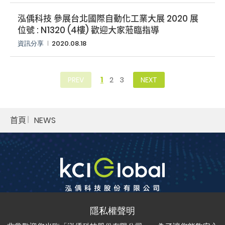
泓偊科技 參展台北國際自動化工業大展 2020 展
位號 : N1320 (4樓) 歡迎大家蒞臨指導
資訊分享
2020.08.18
1
2
3
PREV
NEXT
首頁
NEWS
ADD：
302042 新竹縣竹北市嘉豐三街38號